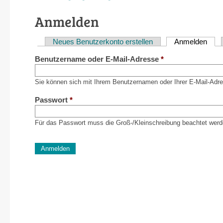
Anmelden
Neues Benutzerkonto erstellen
Anmelden
(akti
Haupt-
Benutzername oder E-Mail-Adresse
*
Reiter
Sie können sich mit Ihrem Benutzernamen oder Ihrer E-Mail-Adr
Passwort
*
Für das Passwort muss die Groß-/Kleinschreibung beachtet werd
CAPTCHA
Diese Sicherheitsfrage überprüft, ob Sie ein menschlich
verhindert automatisches Spamming.
Sag mir nicht, wie viele Sternlein stehen