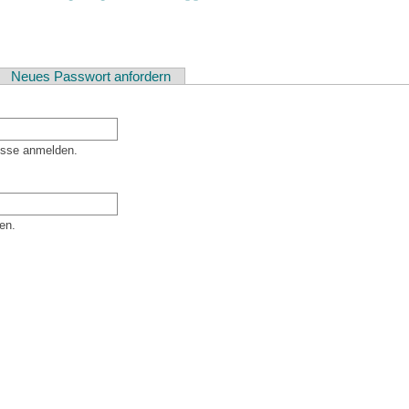
ver Reiter)
Neues Passwort anfordern
esse anmelden.
en.
er Besucher sind und