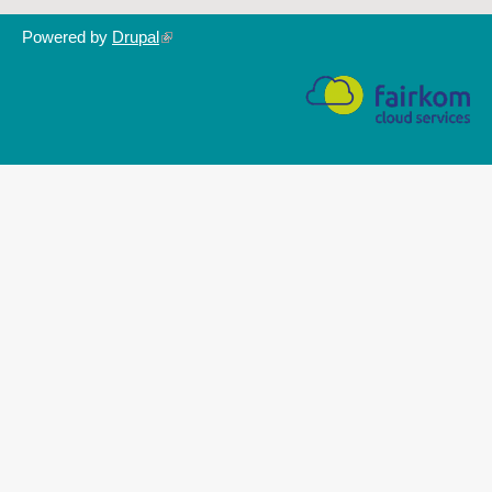
Powered by
Drupal
(link
is
external)