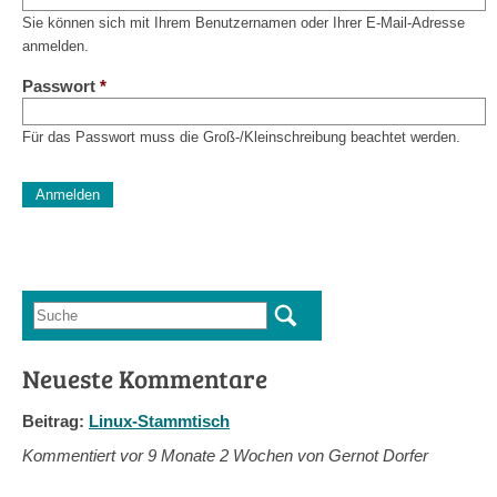
Sie können sich mit Ihrem Benutzernamen oder Ihrer E-Mail-Adresse
anmelden.
Passwort
*
Für das Passwort muss die Groß-/Kleinschreibung beachtet werden.
CAPTCHA
Diese Sicherheitsfrage überprüft, ob Sie ein menschlicher Besu
verhindert automatisches Spamming.
Sag mir nicht, wie viele Sternlein stehen
Suche
Suchformular
Neueste Kommentare
Beitrag:
Linux-Stammtisch
Kommentiert vor
9 Monate 2 Wochen von Gernot Dorfer