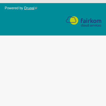
Powered by
Drupal
(link
is
external)