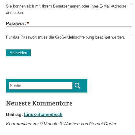
Sie können sich mit Ihrem Benutzernamen oder Ihrer E-Mail-Adresse
anmelden.
Passwort
*
Für das Passwort muss die Groß-/Kleinschreibung beachtet werden.
CAPTCHA
Diese Sicherheitsfrage überprüft, ob Sie ein menschlicher Besu
verhindert automatisches Spamming.
Sag mir nicht, wie viele Sternlein stehen
Suche
Suchformular
Neueste Kommentare
Beitrag:
Linux-Stammtisch
Kommentiert vor
9 Monate 3 Wochen von Gernot Dorfer