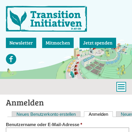
Direkt
zum
Inhalt
Newsletter
Mitmachen
Jetzt spenden
Anmelden
Neues Benutzerkonto erstellen
Anmelden
(aktiver Reit
Neues
Haupt-
Benutzername oder E-Mail-Adresse
*
Reiter