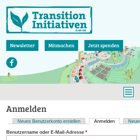
Direkt
zum
Inhalt
Newsletter
Mitmachen
Jetzt spenden
Anmelden
Neues Benutzerkonto erstellen
Anmelden
(aktiver Reit
Neues
Haupt-
Benutzername oder E-Mail-Adresse
*
Reiter