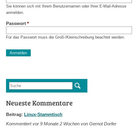
Sie können sich mit Ihrem Benutzernamen oder Ihrer E-Mail-Adresse
anmelden.
Passwort
*
Für das Passwort muss die Groß-/Kleinschreibung beachtet werden.
CAPTCHA
Diese Sicherheitsfrage überprüft, ob Sie ein menschlicher Besu
verhindert automatisches Spamming.
Sag mir nicht, wie viele Sternlein stehen
Suche
Suchformular
Neueste Kommentare
Beitrag:
Linux-Stammtisch
Kommentiert vor
9 Monate 2 Wochen von Gernot Dorfer