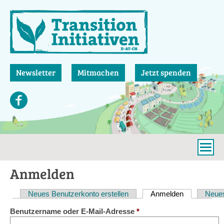
Direkt
zum
Inhalt
Newsletter
Mitmachen
Jetzt spenden
Anmelden
Neues Benutzerkonto erstellen
Anmelden
(aktiver Reit
Neues
Haupt-
Benutzername oder E-Mail-Adresse
*
Reiter