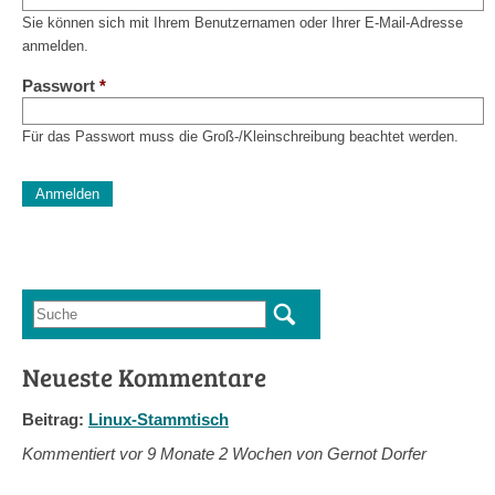
Sie können sich mit Ihrem Benutzernamen oder Ihrer E-Mail-Adresse
anmelden.
Passwort
*
Für das Passwort muss die Groß-/Kleinschreibung beachtet werden.
CAPTCHA
Diese Sicherheitsfrage überprüft, ob Sie ein menschlicher Besu
verhindert automatisches Spamming.
Sag mir nicht, wie viele Sternlein stehen
Suche
Suchformular
Neueste Kommentare
Beitrag:
Linux-Stammtisch
Kommentiert vor
9 Monate 2 Wochen von Gernot Dorfer