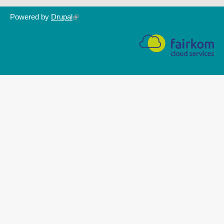
Powered by
Drupal
(link
is
external)