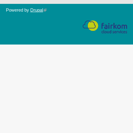
Powered by
Drupal
(link
is
external)