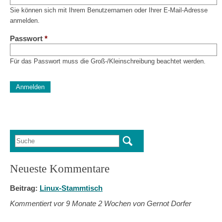
Sie können sich mit Ihrem Benutzernamen oder Ihrer E-Mail-Adresse
anmelden.
Passwort
*
Für das Passwort muss die Groß-/Kleinschreibung beachtet werden.
CAPTCHA
Diese Sicherheitsfrage überprüft, ob Sie ein menschlicher Besu
verhindert automatisches Spamming.
Sag mir nicht, wie viele Sternlein stehen
Suche
Suchformular
Neueste Kommentare
Beitrag:
Linux-Stammtisch
Kommentiert vor
9 Monate 2 Wochen von Gernot Dorfer