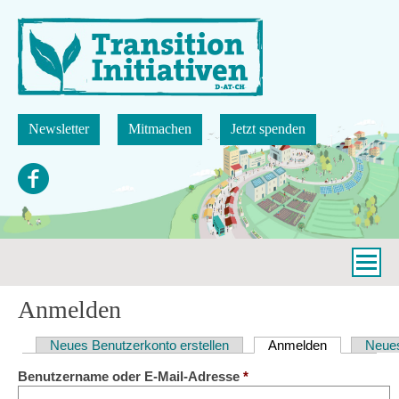
Direkt
zum
Inhalt
Newsletter
Mitmachen
Jetzt spenden
Anmelden
Neues Benutzerkonto erstellen
Anmelden
(aktiver Reit
Neues
Haupt-
Benutzername oder E-Mail-Adresse
*
Reiter