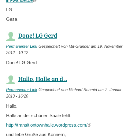
im-wandel.de
(link
is
LG
external)
Gesa
Done! LG Gerd
Permanenter Link
Gespeichert von
Mit-Gründer
am 19. November
2012 - 10:12
Done! LG Gerd
Hallo, Halle an d ..
Permanenter Link
Gespeichert von
Richard Schmid
am 7. Januar
2013 - 16:20
Hallo,
Halle an der schönen Saale fehlt:
http://transitiontownhalle.wordpress.com/
(link
is
und liebe Grüße aus Könnern,