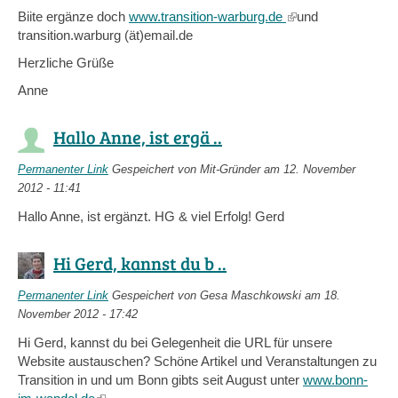
Biite ergänze doch
www.transition-warburg.de
(link
und
transition.warburg (ät)email.de
is
external)
Herzliche Grüße
Anne
Hallo Anne, ist ergä ..
Permanenter Link
Gespeichert von
Mit-Gründer
am 12. November
2012 - 11:41
Hallo Anne, ist ergänzt. HG & viel Erfolg! Gerd
Hi Gerd, kannst du b ..
Permanenter Link
Gespeichert von
Gesa Maschkowski
am 18.
November 2012 - 17:42
Hi Gerd, kannst du bei Gelegenheit die URL für unsere
Website austauschen? Schöne Artikel und Veranstaltungen zu
Transition in und um Bonn gibts seit August unter
www.bonn-