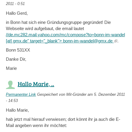
2011 - 0:51
Hallo Gerd,
in Bonn hat sich eine Gründungsgruppe gegründet! Die
Webseite wird aufgebaut, die email lautet
//de.mc282.mail.yahoo.com/mc/compose?to=bonn-im-wandel
[at]
gmx.de
" target="_blank">
bonn-im-wandel@gmx.de
(link
.
is
Bonn 531XX
external)
Danke Dir,
Marie
Hallo Marie, ..
Permanenter Link
Gespeichert von
Mit-Gründer
am 5. Dezember 2011
- 14:53
Hallo Marie,
hab jetzt mal hierauf verwiesen; dort könnt ihr ja auch die E-
Mail angeben wenn ihr möchtet: