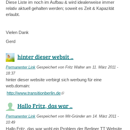
Diese Liste im noch im Aufbau & wird idealerweise immer
relativ aktuell gehalten werden; soweit es Zeit & Kapazität
erlaubt.
Vielen Dank
Gerd
hinter dieser websit ..
Permanenter Link
Gespeichert von
Fritz Walter
am 11. März 2011 -
18:37
hinter dieser website verbirgt sich werbung für eine
web.domain:
http://www.transitionberlin.de
(link
is
Hallo Fritz, das war ..
external)
Permanenter Link
Gespeichert von
Mit-Gründer
am 14. März 2011 -
10:49
Hallo Fritz, das war wohl ein Problem der Berliner TT Website