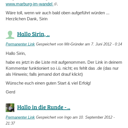
www.marburg-im-wandel
(link
.
is
Wäre toll, wenn wir auch bald oben aufgeführt würden ...
external)
Herzlichen Dank, Sirin
Hallo Sirin, ..
Permanenter Link
Gespeichert von
Mit-Gründer
am 7. Juni 2012 - 0:14
Hallo Sirin,
habe es jetzt in die Liste mit aufgenommen. Der Link in deinem
Kommentar funktioniert so i.ü. nicht; es fehlt das .de (das nur
als Hinweis; falls jemand dort drauf klickt)
Wünsche euch einen guten Start & viel Erfolg!
Gerd
Hallo in die Runde - ..
Permanenter Link
Gespeichert von
Ingo
am 10. September 2012 -
21:37