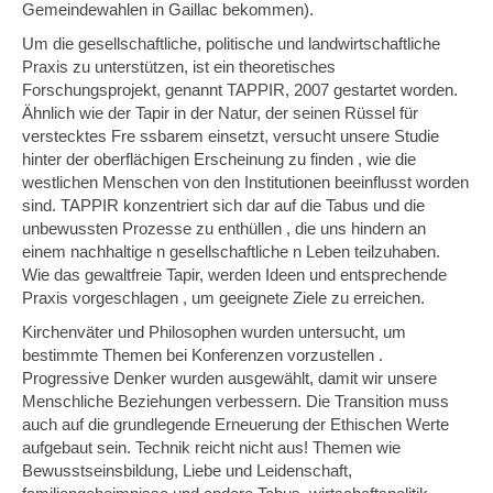
Gemeindewahlen in Gaillac bekommen).
Um die gesellschaftliche, politische und landwirtschaftliche
Praxis zu unterstützen, ist ein theoretisches
Forschungsprojekt, genannt TAPPIR, 2007 gestartet worden.
Ähnlich wie der Tapir in der Natur, der seinen Rüssel für
verstecktes
Fre
ssbarem einsetzt, versucht unsere Studie
hinter der oberflächigen Erscheinung zu
finden
, wie die
westlichen Menschen von den Institutionen beeinflusst worden
sind.
TAPPIR
konzentriert sich
dar
auf
die
Tabus und die
unbewussten Prozesse
zu enthüllen
, die uns hindern an
einem nachhaltige
n
gesellschaftliche
n
Leben teilzuhaben.
Wie das gewaltfreie Tapir, werden Ideen und entsprechende
Praxis
vorgeschlagen
, um geeignete Ziele zu erreichen.
Kirchenväter und Philosophen wurden untersucht,
um
bestimmte
Themen
bei
Konferenzen
vorzustellen
.
Progressive
Denker wurden ausgewählt, damit wir unsere
Menschliche Beziehungen verbessern.
Die Transition muss
auch auf die grundlegende Erneuerung der Ethischen Werte
aufgebaut sein. Technik reicht nicht aus!
Themen wie
Bewusstseinsbildung, Liebe und Leidenschaft,