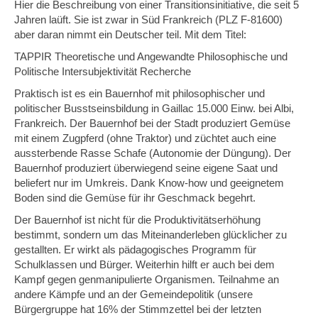
Hier die Beschreibung von einer Transitionsinitiative, die seit 5
Jahren laüft. Sie ist zwar in Süd Frankreich (PLZ F-81600)
aber daran nimmt ein Deutscher teil. Mit dem Titel:
TAPPIR Theoretische und Angewandte Philosophische und
Politische Intersubjektivität Recherche
Praktisch ist es ein Bauernhof mit philosophischer und
politischer Busstseinsbildung in Gaillac 15.000 Einw. bei Albi,
Frankreich. Der Bauernhof bei der Stadt produziert Gemüse
mit einem Zugpferd (ohne Traktor) und züchtet auch eine
aussterbende Rasse Schafe (Autonomie der Düngung). Der
Bauernhof produziert überwiegend seine eigene Saat und
beliefert nur im Umkreis. Dank Know-how und geeignetem
Boden sind die Gemüse für ihr Geschmack begehrt.
Der Bauernhof ist nicht für die Produktivitätserhöhung
bestimmt, sondern um das Miteinanderleben glücklicher zu
gestallten. Er wirkt als pädagogisches Programm für
Schulklassen und Bürger. Weiterhin hilft er auch bei dem
Kampf gegen genmanipulierte Organismen. Teilnahme an
andere Kämpfe und an der Gemeindepolitik (unsere
Bürgergruppe hat 16% der Stimmzettel bei der letzten