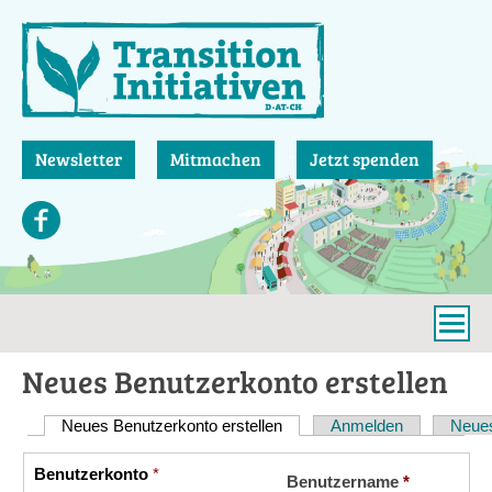
Direkt
zum
Inhalt
Newsletter
Mitmachen
Jetzt spenden
Neues Benutzerkonto erstellen
Neues Benutzerkonto erstellen
(aktiver Reiter)
Anmelden
Neues
Haupt-
Reiter
Benutzerkonto
*
Vertikale
Benutzername
*