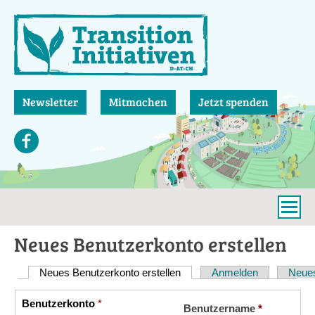
Direkt
zum
Inhalt
Newsletter
Mitmachen
Jetzt spenden
Neues Benutzerkonto erstellen
Neues Benutzerkonto erstellen
(aktiver Reiter)
Anmelden
Neues
Haupt-
Reiter
Benutzerkonto
*
Vertikale
Benutzername
*