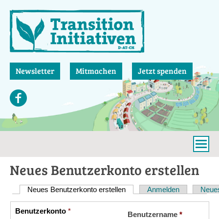
Direkt
zum
Inhalt
Newsletter
Mitmachen
Jetzt spenden
Neues Benutzerkonto erstellen
Neues Benutzerkonto erstellen
(aktiver Reiter)
Anmelden
Neues
Haupt-
Reiter
Benutzerkonto
*
Vertikale
Benutzername
*