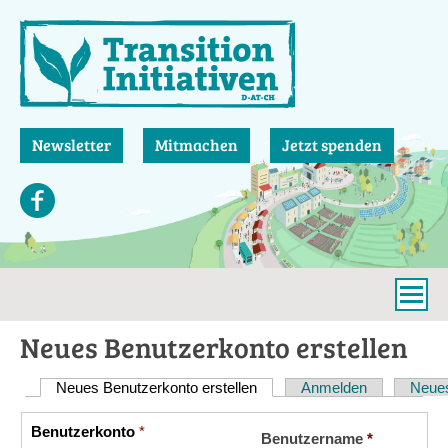
Direkt
zum
Inhalt
Newsletter
Mitmachen
Jetzt spenden
Neues Benutzerkonto erstellen
Neues Benutzerkonto erstellen
(aktiver Reiter)
Anmelden
Neues
Haupt-
Reiter
Benutzerkonto
*
Vertikale
Benutzername
*