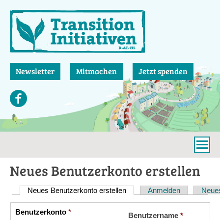
Direkt
zum
Inhalt
Newsletter
Mitmachen
Jetzt spenden
Neues Benutzerkonto erstellen
Neues Benutzerkonto erstellen
(aktiver Reiter)
Anmelden
Neues
Haupt-
Reiter
Benutzerkonto
*
Vertikale
Benutzername
*