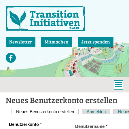
Direkt
zum
Inhalt
Newsletter
Mitmachen
Jetzt spenden
Neues Benutzerkonto erstellen
Neues Benutzerkonto erstellen
(aktiver Reiter)
Anmelden
Neues
Haupt-
Reiter
Benutzerkonto
*
Vertikale
Benutzername
*