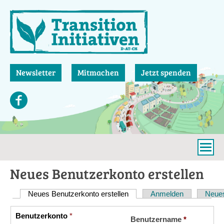
Direkt
zum
Inhalt
Newsletter
Mitmachen
Jetzt spenden
Neues Benutzerkonto erstellen
Neues Benutzerkonto erstellen
(aktiver Reiter)
Anmelden
Neues
Haupt-
Reiter
Benutzerkonto
*
Vertikale
Benutzername
*