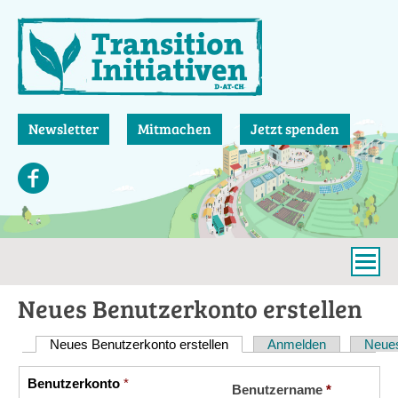
Direkt
zum
Inhalt
Newsletter
Mitmachen
Jetzt spenden
Neues Benutzerkonto erstellen
Neues Benutzerkonto erstellen
(aktiver Reiter)
Anmelden
Neues
Haupt-
Reiter
Benutzerkonto
*
Vertikale
Benutzername
*