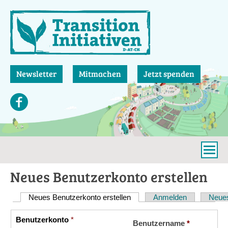
Direkt
zum
Inhalt
Newsletter
Mitmachen
Jetzt spenden
Neues Benutzerkonto erstellen
Neues Benutzerkonto erstellen
(aktiver Reiter)
Anmelden
Neues
Haupt-
Reiter
Benutzerkonto
*
Vertikale
Benutzername
*