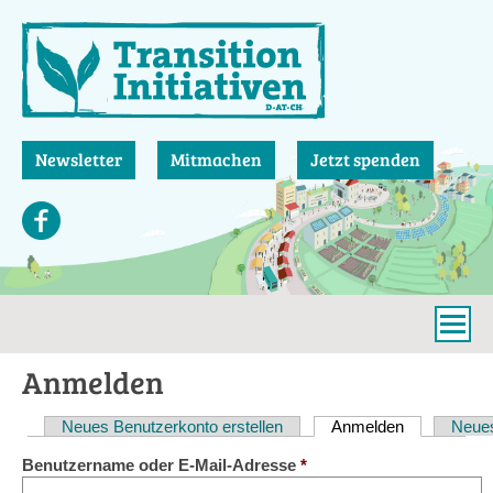
Direkt
zum
Inhalt
Newsletter
Mitmachen
Jetzt spenden
Anmelden
Neues Benutzerkonto erstellen
Anmelden
(aktiver Reit
Neues
Haupt-
Benutzername oder E-Mail-Adresse
*
Reiter