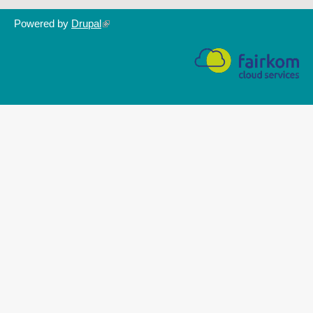
Powered by
Drupal
(link
is
external)