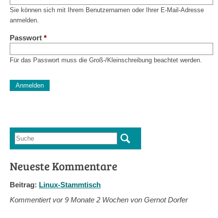
Sie können sich mit Ihrem Benutzernamen oder Ihrer E-Mail-Adresse
anmelden.
Passwort
*
Für das Passwort muss die Groß-/Kleinschreibung beachtet werden.
CAPTCHA
Diese Sicherheitsfrage überprüft, ob Sie ein menschlicher Besu
verhindert automatisches Spamming.
Sag mir nicht, wie viele Sternlein stehen
Suche
Suchformular
Neueste Kommentare
Beitrag:
Linux-Stammtisch
Kommentiert vor
9 Monate 2 Wochen von Gernot Dorfer