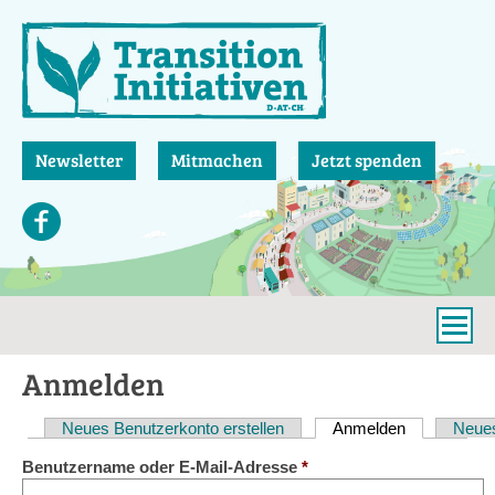
Direkt
zum
Inhalt
Newsletter
Mitmachen
Jetzt spenden
Anmelden
Neues Benutzerkonto erstellen
Anmelden
(aktiver Reit
Neues
Haupt-
Benutzername oder E-Mail-Adresse
*
Reiter