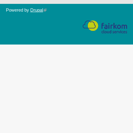
Powered by
Drupal
(link
is
external)