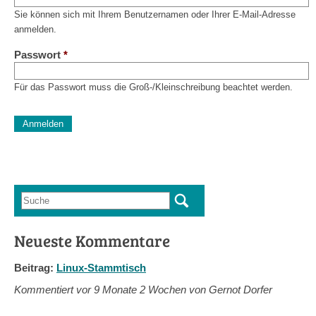
Sie können sich mit Ihrem Benutzernamen oder Ihrer E-Mail-Adresse
anmelden.
Passwort
*
Für das Passwort muss die Groß-/Kleinschreibung beachtet werden.
CAPTCHA
Diese Sicherheitsfrage überprüft, ob Sie ein menschlicher Besu
verhindert automatisches Spamming.
Sag mir nicht, wie viele Sternlein stehen
Suche
Suchformular
Neueste Kommentare
Beitrag:
Linux-Stammtisch
Kommentiert vor
9 Monate 2 Wochen von Gernot Dorfer