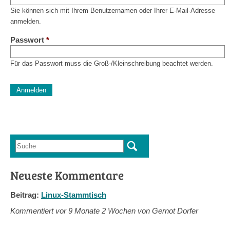
Sie können sich mit Ihrem Benutzernamen oder Ihrer E-Mail-Adresse
anmelden.
Passwort
*
Für das Passwort muss die Groß-/Kleinschreibung beachtet werden.
CAPTCHA
Diese Sicherheitsfrage überprüft, ob Sie ein menschlicher Besu
verhindert automatisches Spamming.
Sag mir nicht, wie viele Sternlein stehen
Suche
Suchformular
Neueste Kommentare
Beitrag:
Linux-Stammtisch
Kommentiert vor
9 Monate 2 Wochen von Gernot Dorfer