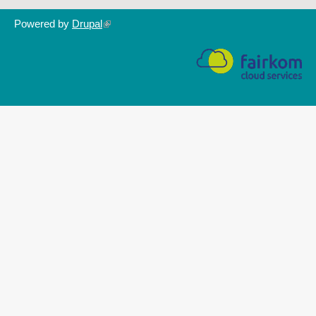
Powered by
Drupal
(link
is
external)