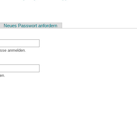
ver Reiter)
Neues Passwort anfordern
esse anmelden.
en.
er Besucher sind und