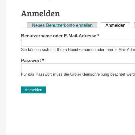
Anmelden
Neues Benutzerkonto erstellen
Anmelden
(akti
Haupt-
Benutzername oder E-Mail-Adresse
*
Reiter
Sie können sich mit Ihrem Benutzernamen oder Ihrer E-Mail-Adr
Passwort
*
Für das Passwort muss die Groß-/Kleinschreibung beachtet werd
CAPTCHA
Diese Sicherheitsfrage überprüft, ob Sie ein menschlich
verhindert automatisches Spamming.
Sag mir nicht, wie viele Sternlein stehen