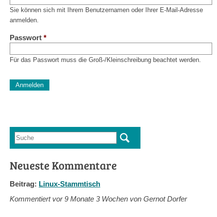
Sie können sich mit Ihrem Benutzernamen oder Ihrer E-Mail-Adresse
anmelden.
Passwort
*
Für das Passwort muss die Groß-/Kleinschreibung beachtet werden.
CAPTCHA
Diese Sicherheitsfrage überprüft, ob Sie ein menschlicher Besu
verhindert automatisches Spamming.
Sag mir nicht, wie viele Sternlein stehen
Suche
Suchformular
Neueste Kommentare
Beitrag:
Linux-Stammtisch
Kommentiert vor
9 Monate 3 Wochen von Gernot Dorfer