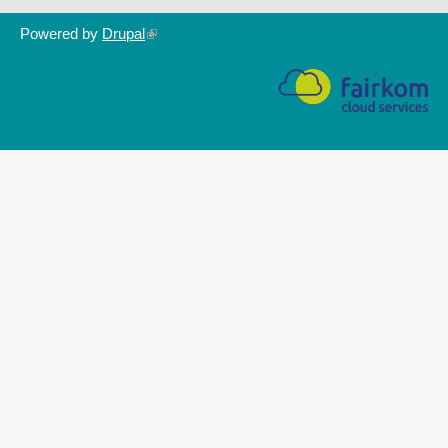
Powered by
Drupal
(link
is
external)