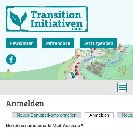
Direkt
zum
Inhalt
Newsletter
Mitmachen
Jetzt spenden
Anmelden
Neues Benutzerkonto erstellen
Anmelden
(aktiver Reit
Neues
Haupt-
Benutzername oder E-Mail-Adresse
*
Reiter