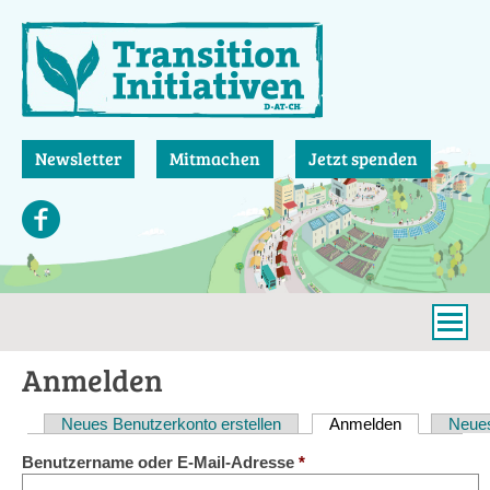
Direkt
zum
Inhalt
Newsletter
Mitmachen
Jetzt spenden
Anmelden
Neues Benutzerkonto erstellen
Anmelden
(aktiver Reit
Neues
Haupt-
Benutzername oder E-Mail-Adresse
*
Reiter