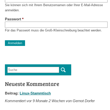
Sie können sich mit Ihrem Benutzernamen oder Ihrer E-Mail-Adresse
anmelden.
Passwort
*
Für das Passwort muss die Groß-/Kleinschreibung beachtet werden.
CAPTCHA
Diese Sicherheitsfrage überprüft, ob Sie ein menschlicher Besu
verhindert automatisches Spamming.
Sag mir nicht, wie viele Sternlein stehen
Suche
Suchformular
Neueste Kommentare
Beitrag:
Linux-Stammtisch
Kommentiert vor
9 Monate 2 Wochen von Gernot Dorfer