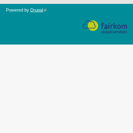
Powered by
Drupal
(link
is
external)