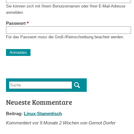
Sie können sich mit Ihrem Benutzernamen oder Ihrer E-Mail-Adresse
anmelden.
Passwort
*
Für das Passwort muss die Groß-/Kleinschreibung beachtet werden.
CAPTCHA
Diese Sicherheitsfrage überprüft, ob Sie ein menschlicher Besu
verhindert automatisches Spamming.
Sag mir nicht, wie viele Sternlein stehen
Suche
Suchformular
Neueste Kommentare
Beitrag:
Linux-Stammtisch
Kommentiert vor
9 Monate 2 Wochen von Gernot Dorfer