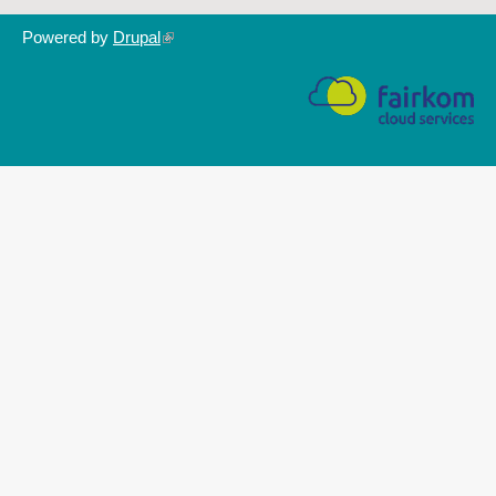
Powered by
Drupal
(link
is
external)