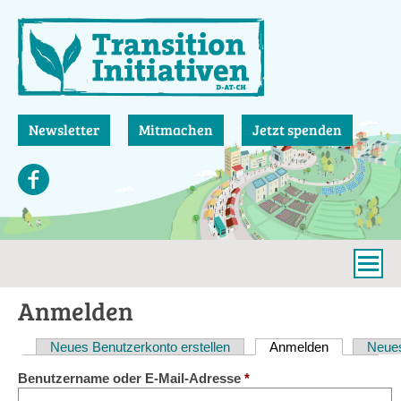
Direkt
zum
Inhalt
Newsletter
Mitmachen
Jetzt spenden
Anmelden
Neues Benutzerkonto erstellen
Anmelden
(aktiver Reit
Neues
Haupt-
Benutzername oder E-Mail-Adresse
*
Reiter