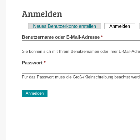
Anmelden
Neues Benutzerkonto erstellen
Anmelden
(akti
Haupt-
Benutzername oder E-Mail-Adresse
*
Reiter
Sie können sich mit Ihrem Benutzernamen oder Ihrer E-Mail-Adr
Passwort
*
Für das Passwort muss die Groß-/Kleinschreibung beachtet werd
CAPTCHA
Diese Sicherheitsfrage überprüft, ob Sie ein menschlich
verhindert automatisches Spamming.
Sag mir nicht, wie viele Sternlein stehen