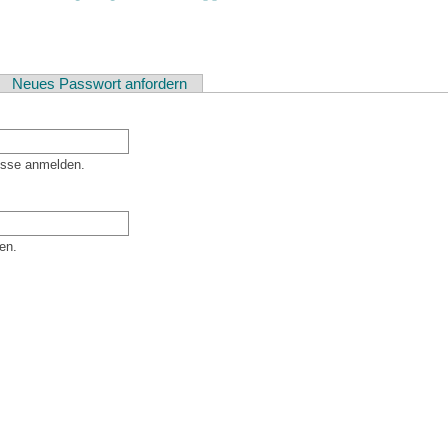
ver Reiter)
Neues Passwort anfordern
esse anmelden.
en.
er Besucher sind und