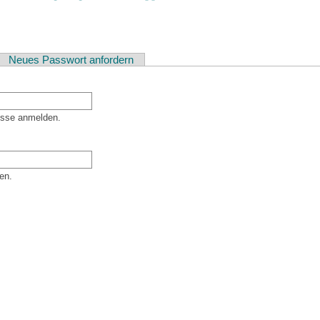
ver Reiter)
Neues Passwort anfordern
esse anmelden.
en.
er Besucher sind und