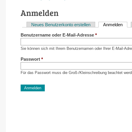
Anmelden
Neues Benutzerkonto erstellen
Anmelden
(akti
Haupt-
Benutzername oder E-Mail-Adresse
*
Reiter
Sie können sich mit Ihrem Benutzernamen oder Ihrer E-Mail-Adr
Passwort
*
Für das Passwort muss die Groß-/Kleinschreibung beachtet werd
CAPTCHA
Diese Sicherheitsfrage überprüft, ob Sie ein menschlich
verhindert automatisches Spamming.
Sag mir nicht, wie viele Sternlein stehen