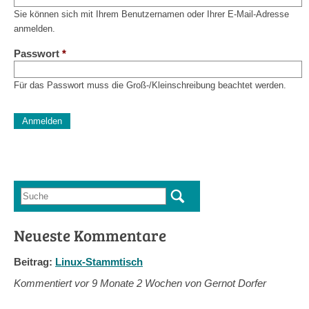
Sie können sich mit Ihrem Benutzernamen oder Ihrer E-Mail-Adresse
anmelden.
Passwort
*
Für das Passwort muss die Groß-/Kleinschreibung beachtet werden.
CAPTCHA
Diese Sicherheitsfrage überprüft, ob Sie ein menschlicher Besu
verhindert automatisches Spamming.
Sag mir nicht, wie viele Sternlein stehen
Suche
Suchformular
Neueste Kommentare
Beitrag:
Linux-Stammtisch
Kommentiert vor
9 Monate 2 Wochen von Gernot Dorfer