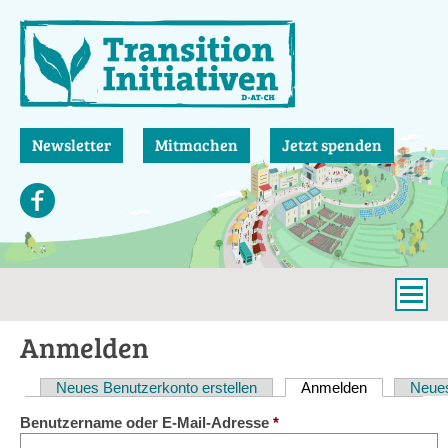
Direkt
zum
Inhalt
Newsletter
Mitmachen
Jetzt spenden
Anmelden
Neues Benutzerkonto erstellen
Anmelden
(aktiver Reit
Neues
Haupt-
Benutzername oder E-Mail-Adresse
*
Reiter