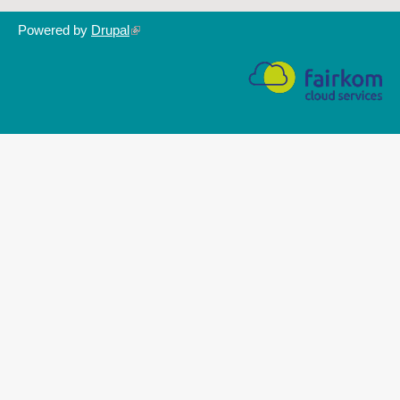
Powered by
Drupal
(link
is
external)