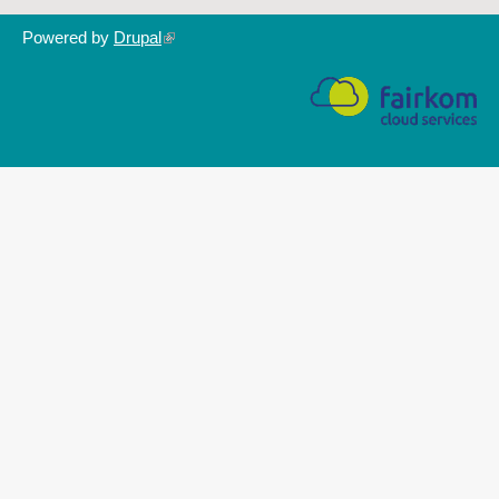
Powered by
Drupal
(link
is
external)