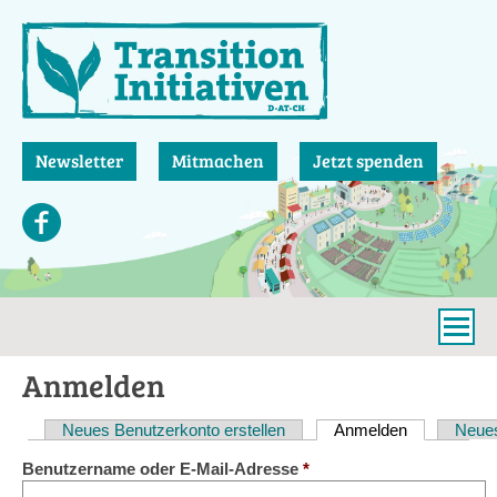
Direkt
zum
Inhalt
Newsletter
Mitmachen
Jetzt spenden
Anmelden
Neues Benutzerkonto erstellen
Anmelden
(aktiver Reit
Neues
Haupt-
Benutzername oder E-Mail-Adresse
*
Reiter