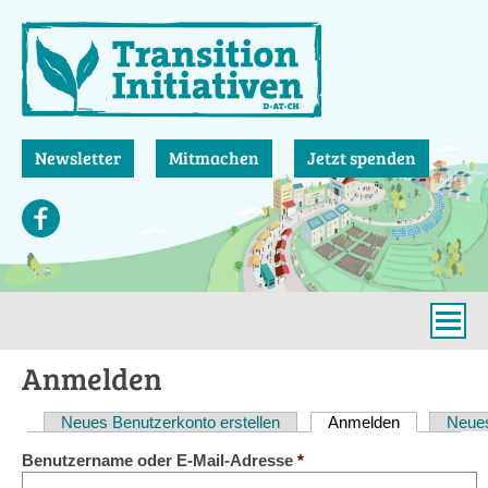
Direkt
zum
Inhalt
Newsletter
Mitmachen
Jetzt spenden
Anmelden
Neues Benutzerkonto erstellen
Anmelden
(aktiver Reit
Neues
Haupt-
Benutzername oder E-Mail-Adresse
*
Reiter