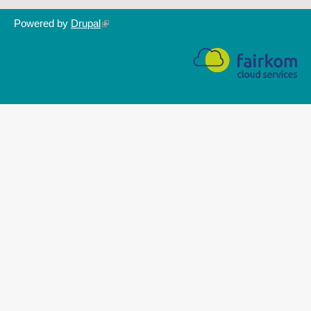
Powered by
Drupal
(link
is
external)