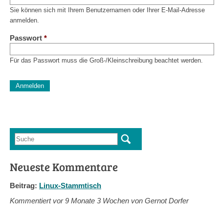
Sie können sich mit Ihrem Benutzernamen oder Ihrer E-Mail-Adresse
anmelden.
Passwort
*
Für das Passwort muss die Groß-/Kleinschreibung beachtet werden.
CAPTCHA
Diese Sicherheitsfrage überprüft, ob Sie ein menschlicher Besu
verhindert automatisches Spamming.
Sag mir nicht, wie viele Sternlein stehen
Suche
Suchformular
Neueste Kommentare
Beitrag:
Linux-Stammtisch
Kommentiert vor
9 Monate 3 Wochen von Gernot Dorfer