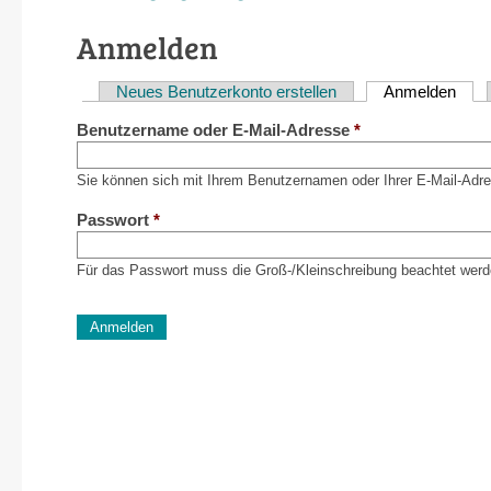
Anmelden
Neues Benutzerkonto erstellen
Anmelden
(akti
Haupt-
Benutzername oder E-Mail-Adresse
*
Reiter
Sie können sich mit Ihrem Benutzernamen oder Ihrer E-Mail-Adr
Passwort
*
Für das Passwort muss die Groß-/Kleinschreibung beachtet werd
CAPTCHA
Diese Sicherheitsfrage überprüft, ob Sie ein menschlich
verhindert automatisches Spamming.
Sag mir nicht, wie viele Sternlein stehen