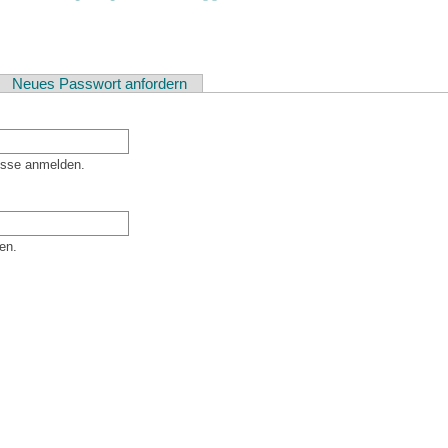
ver Reiter)
Neues Passwort anfordern
esse anmelden.
en.
er Besucher sind und