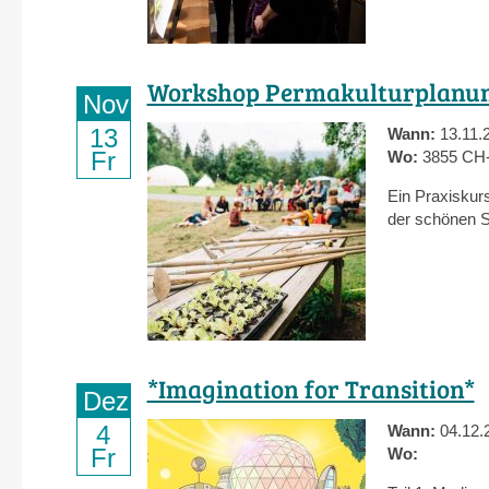
Workshop Permakulturplanu
Nov
13
Wann:
13.11.
Fr
Wo:
3855 CH-
Ein Praxiskur
der schönen S
*Imagination for Transition*
Dez
4
Wann:
04.12.
Fr
Wo: