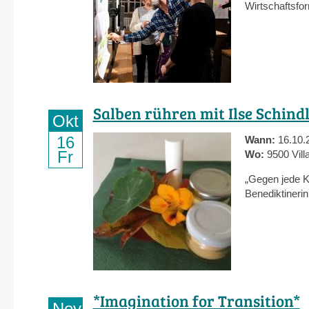
Wirtschaftsfo
Salben rühren mit Ilse Schind
Okt
16
Wann:
16.10.
Fr
Wo:
9500 Vill
„Gegen jede K
Benediktineri
*Imagination for Transition*
Nov