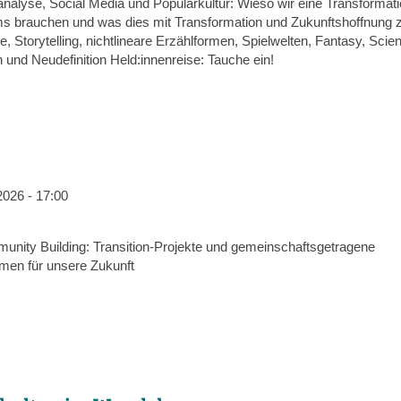
analyse, Social Media und Populärkultur: Wieso wir eine Transformat
 brauchen und was dies mit Transformation und Zukunftshoffnung z
ve, Storytelling, nichtlineare Erzählformen, Spielwelten, Fantasy, Scien
 und Neudefinition Held:innenreise: Tauche ein!
2026 - 17:00
nity Building: Transition-Projekte und gemeinschaftsgetragene
rmen für unsere Zukunft