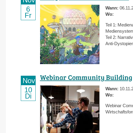
6
Wann:
06.11.
Fr
Wo:
Teil 1: Medien
Mediensystems
Teil 2: Narrati
Anti-Dystopien
Webinar Community Building
Nov
10
Wann:
10.11.
Di
Wo:
Webinar Commu
Wirtschaftsfo