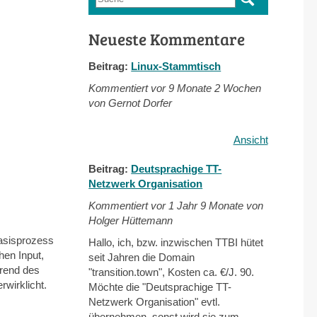
Suchformular
Neueste Kommentare
Beitrag:
Linux-Stammtisch
Kommentiert vor
9 Monate 2 Wochen
von Gernot Dorfer
Ansicht
Beitrag:
Deutsprachige TT-
Netzwerk Organisation
Kommentiert vor
1 Jahr 9 Monate von
Holger Hüttemann
asisprozess
Hallo, ich, bzw. inzwischen TTBI hütet
en Input,
seit Jahren die Domain
rend des
"transition.town", Kosten ca. €/J. 90.
wirklicht.
Möchte die "Deutsprachige TT-
Netzwerk Organisation" evtl.
übernehmen, sonst wird sie zum