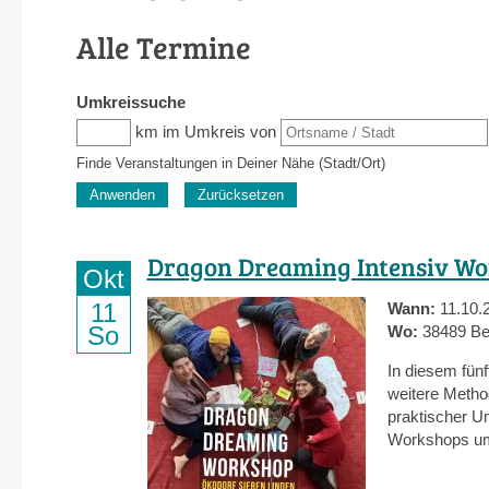
Alle Termine
Umkreissuche
Entfernung
km im Umkreis von
Einheit
Ursprung
Finde Veranstaltungen in Deiner Nähe (Stadt/Ort)
Dragon Dreaming Intensiv W
Okt
11
Wann:
11.10.
So
Wo:
38489 Be
In diesem fün
weitere Metho
praktischer U
Workshops um 