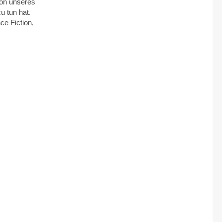
ion unseres
u tun hat.
ce Fiction,