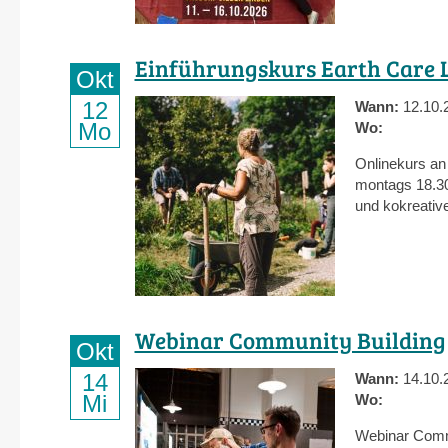
Einführungskurs Earth Care 
Okt
12
Wann:
12.10.
Mo
Wo:
Onlinekurs an 
montags 18.30
und kokreative
Webinar Community Building
Okt
14
Wann:
14.10.
Mi
Wo:
Webinar Commu