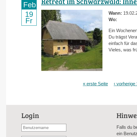
Retreat im Schwarzwald: Inn
Feb
19
Wann:
19.02.
Fr
Wo:
Ein Wochenend
Du trägst Vera
einfach für da
Vieles, was fr
« erste Seite
‹ vorherige 
Seiten
Login
Hinwe
Benutzername
Falls du b
oder
ein Benutz