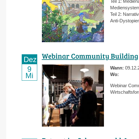
Teil 1: Medien
Mediensystems
Teil 2: Narrati
Anti-Dystopien
Webinar Community Building
Dez
9
Wann:
09.12.
Mi
Wo:
Webinar Commu
Wirtschaftsfo